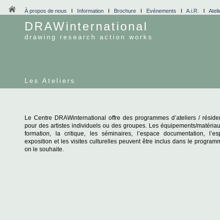
À propos de nous
I
Information
I
Brochure
I
Evénements
I
A.i.R.
I
Ateli
DRAWinternational
drawing research action works
Les Ateliers
Le Centre DRAWinternational offre des programmes d’ateliers / résid
pour des artistes individuels ou des groupes. Les équipements/matériau
formation, la critique, les séminaires, l’espace documentation, l’e
exposition et les visites culturelles peuvent être inclus dans le program
on le souhaite.